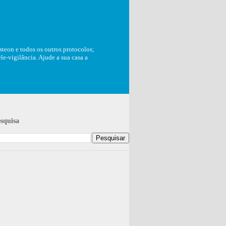
teon e todos os outros protocolos;
e-vigilância. Ajude a sua casa a
squisa