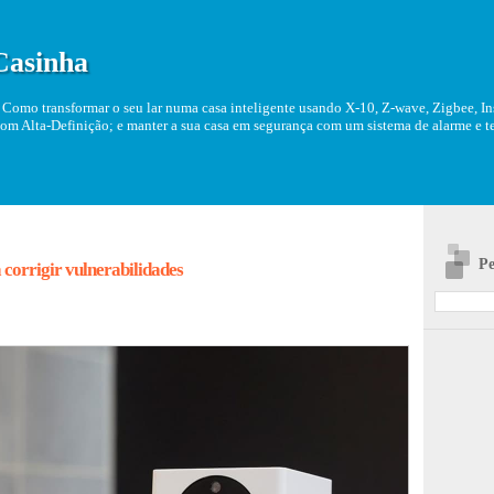
Casinha
Como transformar o seu lar numa casa inteligente usando X-10, Z-wave, Zigbee, Ins
om Alta-Definição; e manter a sua casa em segurança com um sistema de alarme e tel
Pe
orrigir vulnerabilidades