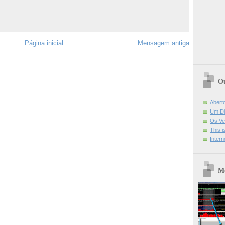
Página inicial
Mensagem antiga
Ou
Abert
Um Di
Os Ve
This 
Intern
Mo