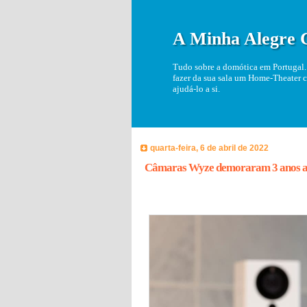
A Minha Alegre 
Tudo sobre a domótica em Portugal. 
fazer da sua sala um Home-Theater c
ajudá-lo a si.
quarta-feira, 6 de abril de 2022
Câmaras Wyze demoraram 3 anos a c