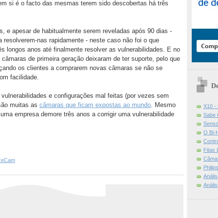
em si é o facto das mesmas terem sido descobertas há três
s, e apesar de habitualmente serem reveladas após 90 dias -
 resolverem-nas rapidamente - neste caso não foi o que
 longos anos até finalmente resolver as vulnerabilidades. E no
 câmaras de primeira geração deixaram de ter suporte, pelo que
orçando os clientes a comprarem novas câmaras se não se
om facilidade.
De
e vulnerabilidades e configurações mal feitas (por vezes sem
 são muitas as
câmaras que ficam expostas ao mundo
. Mesmo
X10 -
uma empresa demore três anos a corrigir uma vulnerabilidade
Sabe 
Senso
O Bi-
Contr
Fitas
Câmar
zeCam
Phili
Análi
Análi