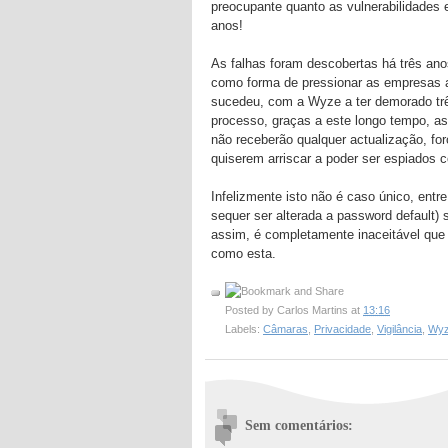
preocupante quanto as vulnerabilidades 
anos!
As falhas foram descobertas há três ano
como forma de pressionar as empresas a
sucedeu, com a Wyze a ter demorado três
processo, graças a este longo tempo, as
não receberão qualquer actualização, f
quiserem arriscar a poder ser espiados c
Infelizmente isto não é caso único, entr
sequer ser alterada a password default)
assim, é completamente inaceitável que 
como esta.
Posted by
Carlos Martins
at
13:16
Labels:
Câmaras
,
Privacidade
,
Vigilância
,
Wy
Sem comentários: