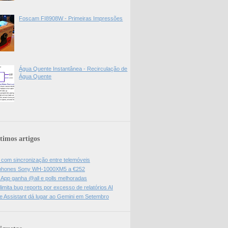
Foscam FI8908W - Primeiras Impressões
Água Quente Instantânea - Recirculação de
Água Quente
timos artigos
l com sincronização entre telemóveis
hones Sony WH-1000XM5 a €252
App ganha @all e polls melhoradas
limita bug reports por excesso de relatórios AI
e Assistant dá lugar ao Gemini em Setembro