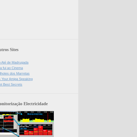
tros Sites
o Até de Madrugada
a fui ao Cinema
lhotes dos Marretas
is Your Amiga Speaking
et Best Secrets
nitorização Electricidade