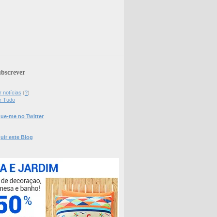
bscrever
 notícias
(
?
)
r Tudo
ue-me no Twitter
uir este Blog