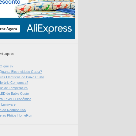
staques
 O que é?
Quanta Electricidade Gasta?
res Eléctricos de Baixo Custo
Horário Compensa?
olo de Temperatura
 LED de Baixo Custo
a IP WiFi Económica
ps Lumiware
se ao Roomba 555
se ao Philips HomeRun