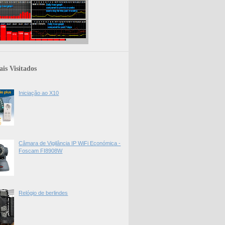
is Visitados
Iniciação ao X10
Câmara de Vigilância IP WiFi Económica -
Foscam FI8908W
Relógio de berlindes