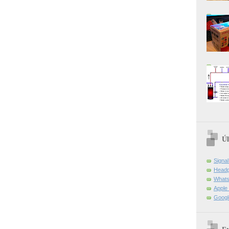
Úl
Signa
Headp
Whats
Apple 
Googl