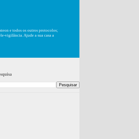
teon e todos os outros protocolos;
e-vigilância. Ajude a sua casa a
squisa