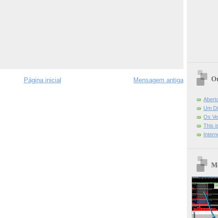
Ou
Página inicial
Mensagem antiga
Abert
Um Di
Os Ve
This 
Intern
Mo