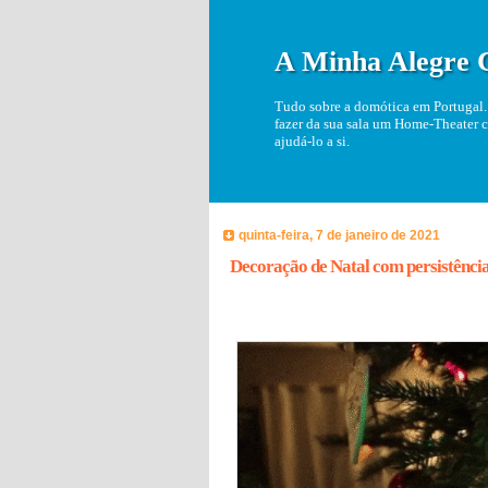
A Minha Alegre 
Tudo sobre a domótica em Portugal. 
fazer da sua sala um Home-Theater c
ajudá-lo a si.
quinta-feira, 7 de janeiro de 2021
Decoração de Natal com persistência