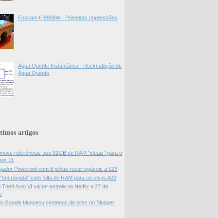
Foscam FI8908W - Primeiras Impressões
Água Quente Instantânea - Recirculação de
Água Quente
timos artigos
move referências aos 32GB de RAM "ideais" para o
ws 11
gador Powerowl com 8 pilhas recarregáveis a €23
 "encravada" com falta de RAM para os chips A20
Theft Auto VI vai ter estreia na Netflix a 27 de
o
da Google bloqueou centenas de sites no Blogger