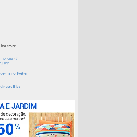
bscrever
 notícias
(
?
)
r Tudo
ue-me no Twitter
uir este Blog