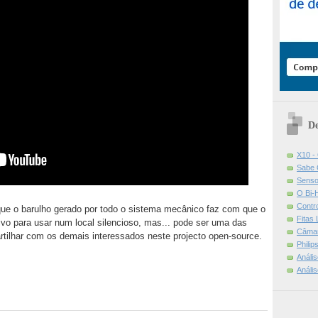
De
X10 -
Sabe 
Senso
O Bi-
Contr
que o barulho gerado por todo o sistema mecânico faz com que o
Fitas
ivo para usar num local silencioso, mas... pode ser uma das
Câmar
rtilhar com os demais interessados neste projecto open-source.
Phili
Análi
Análi