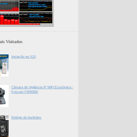
is Visitados
Iniciação ao X10
Câmara de Vigilância IP WiFi Económica -
Foscam FI8908W
Relógio de berlindes