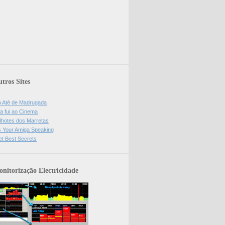
tros Sites
o Até de Madrugada
a fui ao Cinema
lhotes dos Marretas
is Your Amiga Speaking
et Best Secrets
nitorização Electricidade