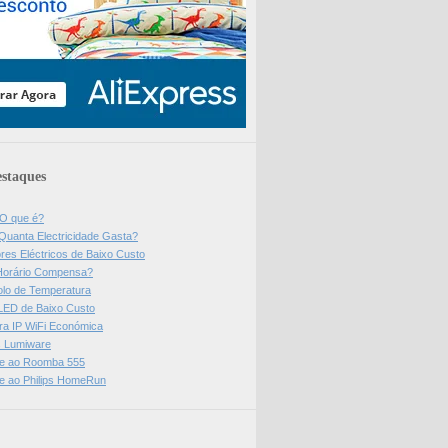
staques
 O que é?
Quanta Electricidade Gasta?
res Eléctricos de Baixo Custo
Horário Compensa?
olo de Temperatura
 LED de Baixo Custo
a IP WiFi Económica
ps Lumiware
se ao Roomba 555
se ao Philips HomeRun