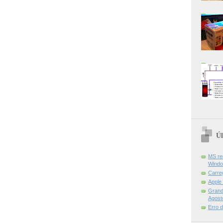
Úl
MS re
Windo
Carre
Apple
Grand 
Agost
Erro 