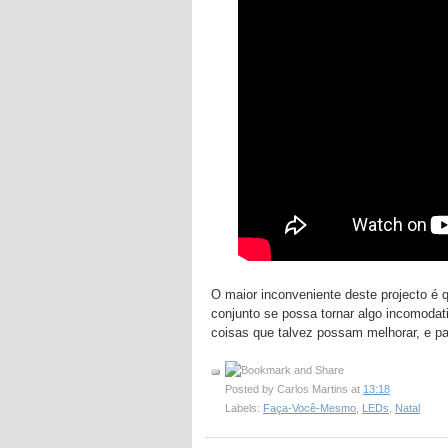
O maior inconveniente deste projecto é 
conjunto se possa tornar algo incomodat
coisas que talvez possam melhorar, e pa
Posted by
Carlos Martins
at
13:18
Labels:
Faça-Você-Mesmo
,
LEDs
,
Natal