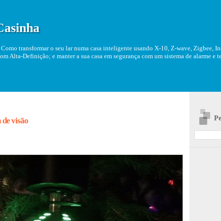
Casinha
Como transformar o seu lar numa casa inteligente usando X-10, Z-wave, Zigbee, Ins
om Alta-Definição; e manter a sua casa em segurança com um sistema de alarme e tel
Pe
 de visão