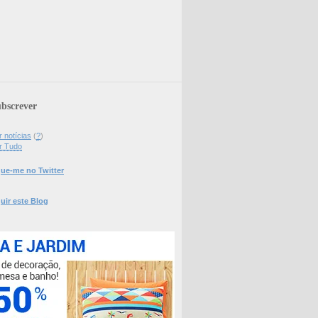
bscrever
 notícias
(
?
)
r Tudo
ue-me no Twitter
uir este Blog