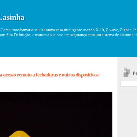
Casinha
Como transformar o seu lar numa casa inteligente usando X-10, Z-wave, Zigbee, Ins
om Alta-Definição; e manter a sua casa em segurança com um sistema de alarme e tel
Pe
 acesso remoto a fechaduras e outros dispositivos