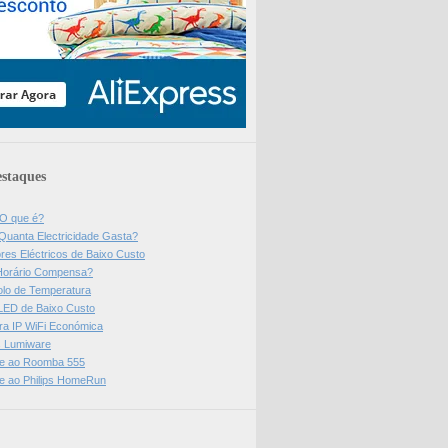
staques
 O que é?
Quanta Electricidade Gasta?
res Eléctricos de Baixo Custo
Horário Compensa?
olo de Temperatura
 LED de Baixo Custo
a IP WiFi Económica
ps Lumiware
se ao Roomba 555
se ao Philips HomeRun