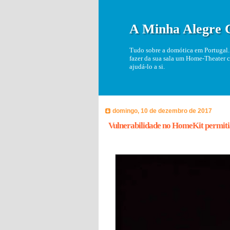
A Minha Alegre 
Tudo sobre a domótica em Portugal. 
fazer da sua sala um Home-Theater c
ajudá-lo a si.
domingo, 10 de dezembro de 2017
Vulnerabilidade no HomeKit permitia