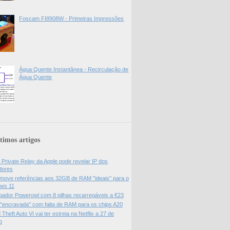
Foscam FI8908W - Primeiras Impressões
Água Quente Instantânea - Recirculação de
Água Quente
timos artigos
 Private Relay da Apple pode revelar IP dos
adores
move referências aos 32GB de RAM "ideais" para o
ws 11
gador Powerowl com 8 pilhas recarregáveis a €23
 "encravada" com falta de RAM para os chips A20
Theft Auto VI vai ter estreia na Netflix a 27 de
o