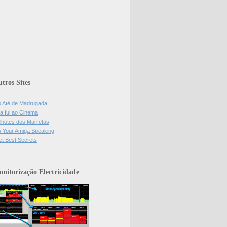
tros Sites
o Até de Madrugada
a fui ao Cinema
lhotes dos Marretas
is Your Amiga Speaking
et Best Secrets
nitorização Electricidade