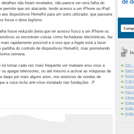
s detalhes não foram revelados, não parece ser uma falha do
e permite que um atacante, tendo acesso a um iPhone ou iPad
 aos dispositivos HomeKit para um outro utilizador, que passaria
e fosse o dono legítimo.
alha fosse reduzido (teria que ter acesso físico a um iPhone ou
positivos se encontram coisas como fechaduras electrónicas, faz
 mais rapidamente possível e é isso que a Apple está a fazer.
 partilha do controlo de dispositivos HomeKit, mas prometendo
De
 próxima semana.
 irá tornar cada vez mais frequente ver malware e/ou virus a
X10 -
Sabe 
r ou apagar televisores, ou até mesmo a activar as máquinas de
Senso
se daqui por mais alguns anos, nos anúncios de vendas de
O Bi-
ue a casa inclui anti-vírus instalado nas fundações. ;P
Contr
Fitas
Câmar
Phili
Análi
Análi