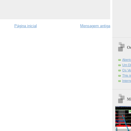
Página inicial
Mensagem antiga
Ou
Abert
Um Di
Os Ve
This 
Intern
Mo