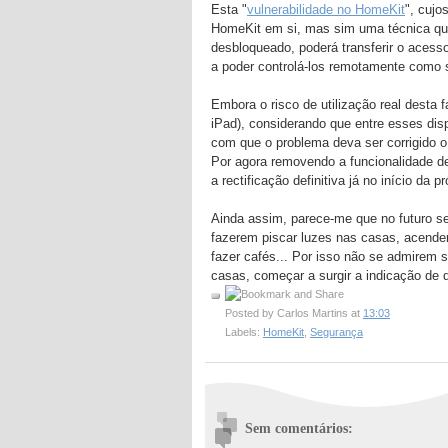
Esta "
vulnerabilidade no HomeKit
", cujo
HomeKit em si, mas sim uma técnica qu
desbloqueado, poderá transferir o acesso
a poder controlá-los remotamente como s
Embora o risco de utilização real desta f
iPad), considerando que entre esses dis
com que o problema deva ser corrigido o
Por agora removendo a funcionalidade de
a rectificação definitiva já no início da
Ainda assim, parece-me que no futuro se
fazerem piscar luzes nas casas, acende
fazer cafés... Por isso não se admirem 
casas, começar a surgir a indicação de q
Posted by
Carlos Martins
at
13:03
Labels:
HomeKit
,
Segurança
Sem comentários: