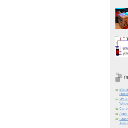
Úl
iCloud
utiliz
MS re
Windo
Carre
Apple
Grand 
Agost