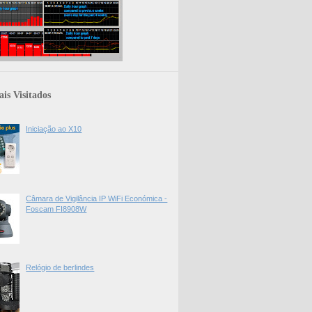
is Visitados
Iniciação ao X10
Câmara de Vigilância IP WiFi Económica -
Foscam FI8908W
Relógio de berlindes