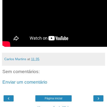
Carlos Martins
at
11:35
Sem comentários:
Enviar um comentário
‹
›
Página inicial