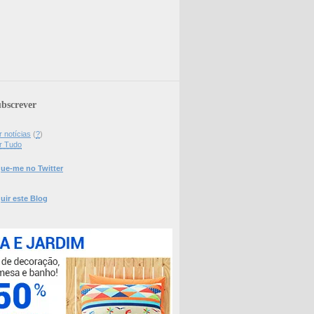
bscrever
 notícias
(
?
)
r Tudo
ue-me no Twitter
uir este Blog