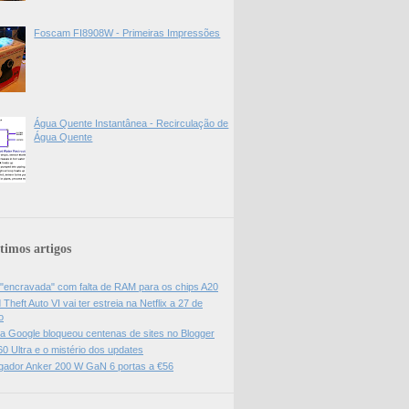
Foscam FI8908W - Primeiras Impressões
Água Quente Instantânea - Recirculação de
Água Quente
timos artigos
 "encravada" com falta de RAM para os chips A20
Theft Auto VI vai ter estreia na Netflix a 27 de
o
da Google bloqueou centenas de sites no Blogger
0 Ultra e o mistério dos updates
gador Anker 200 W GaN 6 portas a €56