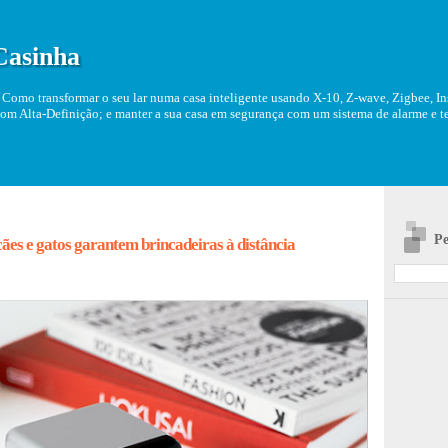
Casinha
Como transformar o seu lar numa casa inteligente usando X-10, Z-wave, Zigbee, Ins
om Alta-Definição; e manter a sua casa em segurança com um sistema de alarme e tel
Pe
ães e gatos garantem brincadeiras à distância