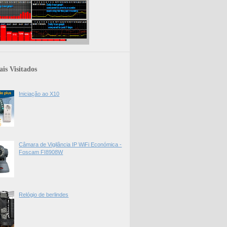
is Visitados
Iniciação ao X10
Câmara de Vigilância IP WiFi Económica -
Foscam FI8908W
Relógio de berlindes