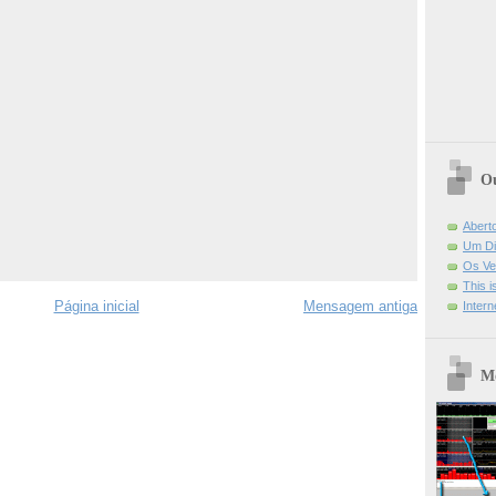
Ou
Abert
Um Di
Os Ve
This 
Página inicial
Mensagem antiga
Intern
Mo