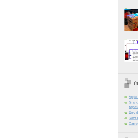
Úl
Apple
Grand 
Agost
Erro 
Razr 6
Carre