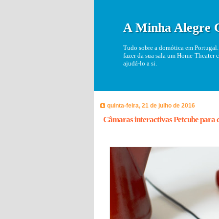
A Minha Alegre 
Tudo sobre a domótica em Portugal. 
fazer da sua sala um Home-Theater c
ajudá-lo a si.
quinta-feira, 21 de julho de 2016
Câmaras interactivas Petcube para c