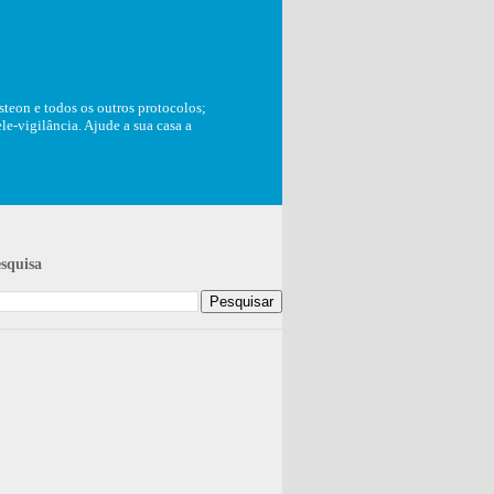
teon e todos os outros protocolos;
e-vigilância. Ajude a sua casa a
squisa