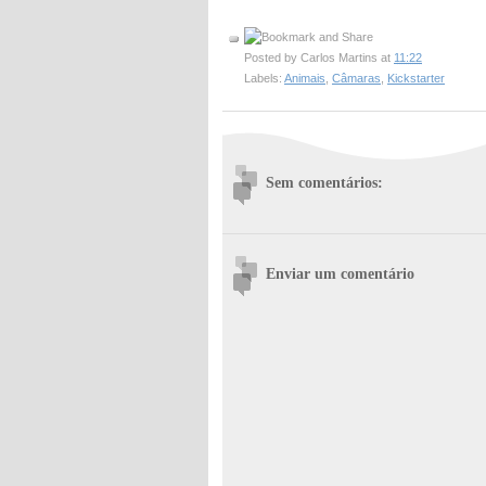
Posted by
Carlos Martins
at
11:22
Labels:
Animais
,
Câmaras
,
Kickstarter
Sem comentários:
Enviar um comentário