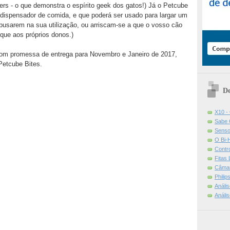
ers - o que demonstra o espírito geek dos gatos!) Já o Petcube
ispensador de comida, e que poderá ser usado para largar um
abusarem na sua utilização, ou arriscam-se a que o vosso cão
que aos próprios donos.)
m promessa de entrega para Novembro e Janeiro de 2017,
Petcube Bites.
De
X10 -
Sabe 
Senso
O Bi-
Contr
Fitas
Câmar
Phili
Análi
Análi