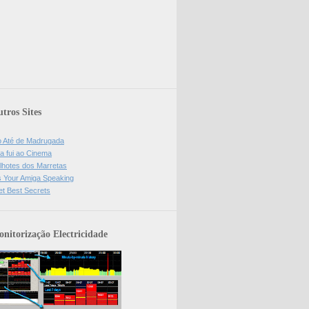
tros Sites
o Até de Madrugada
a fui ao Cinema
lhotes dos Marretas
is Your Amiga Speaking
et Best Secrets
nitorização Electricidade