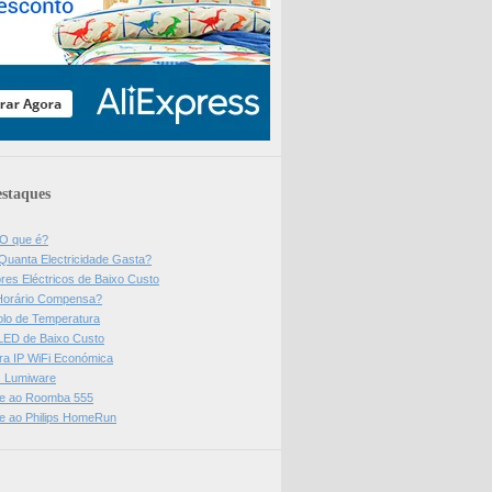
staques
 O que é?
Quanta Electricidade Gasta?
res Eléctricos de Baixo Custo
Horário Compensa?
olo de Temperatura
 LED de Baixo Custo
a IP WiFi Económica
ps Lumiware
se ao Roomba 555
se ao Philips HomeRun