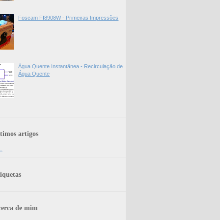
Foscam FI8908W - Primeiras Impressões
Água Quente Instantânea - Recirculação de
Água Quente
timos artigos
..
iquetas
erca de mim