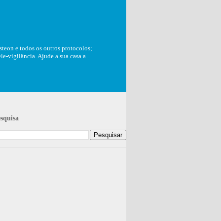
teon e todos os outros protocolos;
e-vigilância. Ajude a sua casa a
squisa