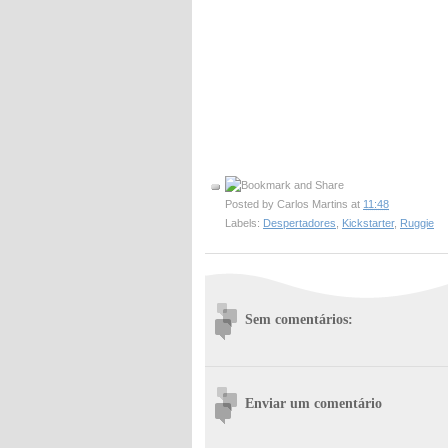
Posted by
Carlos Martins
at
11:48
Labels:
Despertadores
,
Kickstarter
,
Ruggie
Sem comentários:
Enviar um comentário