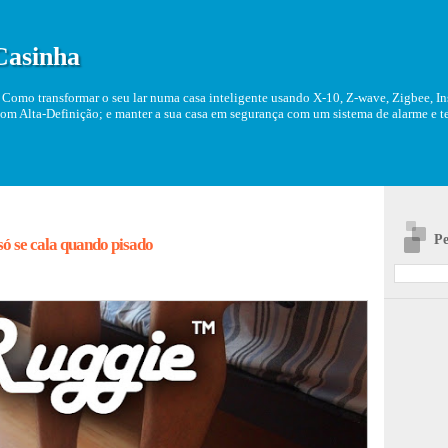
Casinha
Como transformar o seu lar numa casa inteligente usando X-10, Z-wave, Zigbee, Ins
om Alta-Definição; e manter a sua casa em segurança com um sistema de alarme e tel
Pe
só se cala quando pisado