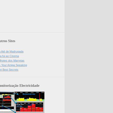
tros Sites
o Até de Madrugada
a fui ao Cinema
lhotes dos Marretas
is Your Amiga Speaking
et Best Secrets
nitorização Electricidade