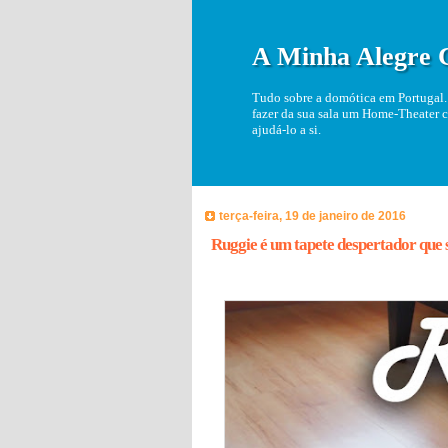
A Minha Alegre 
Tudo sobre a domótica em Portugal. 
fazer da sua sala um Home-Theater c
ajudá-lo a si.
terça-feira, 19 de janeiro de 2016
Ruggie é um tapete despertador que 