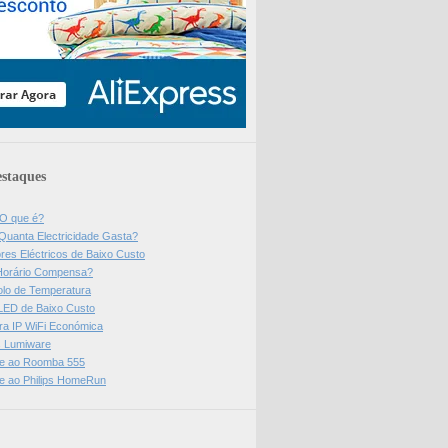
staques
 O que é?
Quanta Electricidade Gasta?
res Eléctricos de Baixo Custo
Horário Compensa?
olo de Temperatura
 LED de Baixo Custo
a IP WiFi Económica
ps Lumiware
se ao Roomba 555
se ao Philips HomeRun