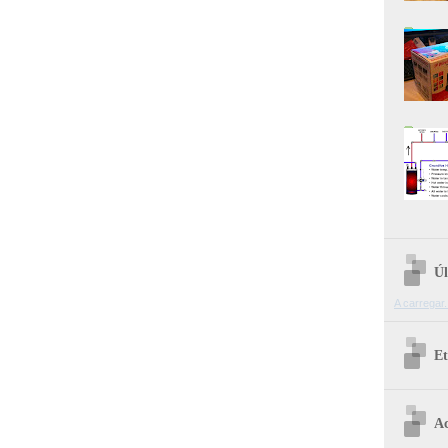
Úl
A carregar.
Et
Ac