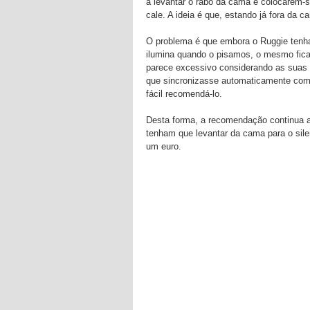
a levantar o rabo da cama e colocarem-s
cale. A ideia é que, estando já fora da 
O problema é que embora o Ruggie tenha
ilumina quando o pisamos, o mesmo fica
parece excessivo considerando as suas 
que sincronizasse automaticamente com 
fácil recomendá-lo.
Desta forma, a recomendação continua a
tenham que levantar da cama para o sil
um euro.