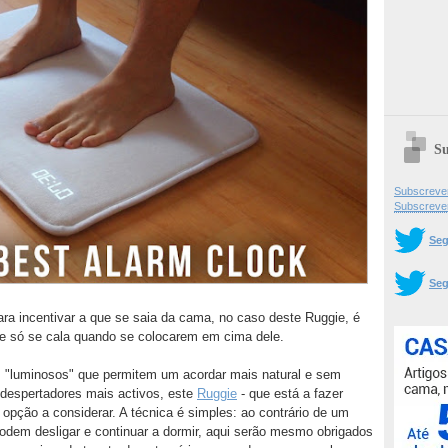
Su
Subscrever
Subscreve
Seg
Seg
ara incentivar a que se saia da cama, no caso deste Ruggie, é
e só se cala quando se colocarem em cima dele.
 "luminosos" que permitem um acordar mais natural e sem
 despertadores mais activos, este
Ruggie
- que está a fazer
opção a considerar. A técnica é simples: ao contrário de um
odem desligar e continuar a dormir, aqui serão mesmo obrigados