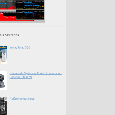
is Visitados
Iniciação ao X10
Câmara de Vigilância IP WiFi Económica -
Foscam FI8908W
Relógio de berlindes