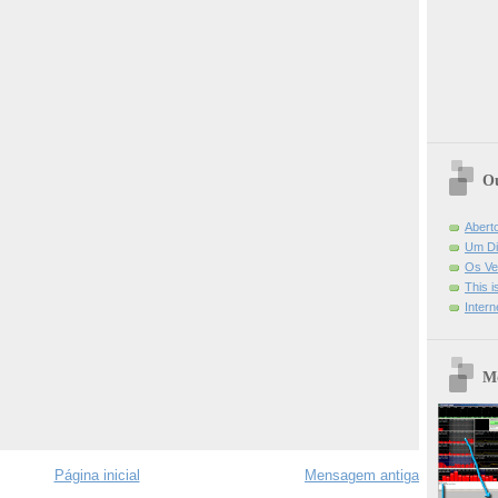
Ou
Abert
Um Di
Os Ve
This 
Intern
Mo
Página inicial
Mensagem antiga