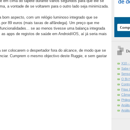
e em cima do tapete durante vários segundos para que ele se
cama, a vontade de se voltarem para o outro lado seja minimizada.
 bom aspecto, com um relógio luminoso integrado que se
 por 89 euros (mais taxas de alfândega). Um preço que me
funcionalidades... se ao menos tivesse uma balança integrada
as apps de registos de saúde em Android/iOS, aí já seria mais
 ser colocarem o despertador fora do alcance, de modo que se
De
enciar. Cumprem o mesmo objectivo deste Ruggie, e sem gastar
X10 -
Sabe 
Senso
O Bi-
Contr
Fitas
Câmar
Phili
Análi
Análi