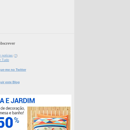
bscrever
 notícias
(
?
)
r Tudo
ue-me no Twitter
uir este Blog