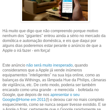
Há muito que digo que não compreendo porque motivo
nenhum dos "gigantes" entrou ainda a sério no mercado da
domótica e automação doméstica, e eis que daqui por
alguns dias poderemos estar perante o anúncio de que a
Apple o irá fazer - em força!
Este anúncio
não será muito inesperado
, quando
consideramos que a Apple já vende inúmeros
equipamentos "inteligentes" na sua loja online, como as
balanças da Withings, as lâmpada Hue da Philips, câmaras
de vigilância, etc. De certo modo, poderia ser também
encarado como uma grande - e merecida - bofetada no
Google, que depois de nos
apresentar o seu
Google@Home em 2011
(!) o deixou cair no mais completo
esquecimento, como se nunca sequer tivesse existido. E se
a Apple o fizer, certamente que o Google rapidamente se