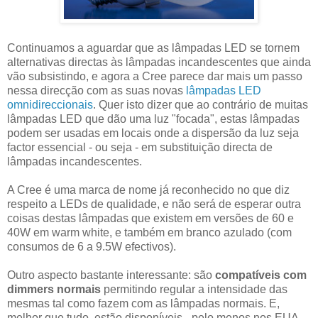
Continuamos a aguardar que as lâmpadas LED se tornem
alternativas directas às lâmpadas incandescentes que ainda
vão subsistindo, e agora a Cree parece dar mais um passo
nessa direcção com as suas novas
lâmpadas LED
omnidireccionais
. Quer isto dizer que ao contrário de muitas
lâmpadas LED que dão uma luz "focada", estas lâmpadas
podem ser usadas em locais onde a dispersão da luz seja
factor essencial - ou seja - em substituição directa de
lâmpadas incandescentes.
A Cree é uma marca de nome já reconhecido no que diz
respeito a LEDs de qualidade, e não será de esperar outra
coisas destas lâmpadas que existem em versões de 60 e
40W em warm white, e também em branco azulado (com
consumos de 6 a 9.5W efectivos).
Outro aspecto bastante interessante: são
compatíveis com
dimmers normais
permitindo regular a intensidade das
mesmas tal como fazem com as lâmpadas normais. E,
melhor que tudo, estão disponíveis - pelo menos nos EUA -