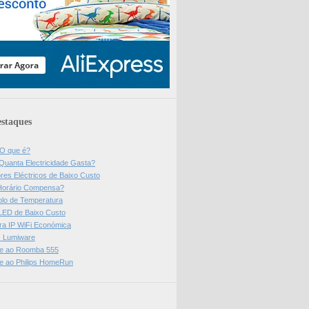
staques
 O que é?
Quanta Electricidade Gasta?
res Eléctricos de Baixo Custo
Horário Compensa?
olo de Temperatura
 LED de Baixo Custo
a IP WiFi Económica
ps Lumiware
se ao Roomba 555
se ao Philips HomeRun