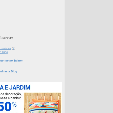
bscrever
 notícias
(
?
)
r Tudo
ue-me no Twitter
uir este Blog