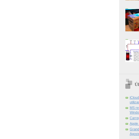
Úl
iCloud
utiliz
MS re
Windo
Carre
Apple
Grand 
Agost