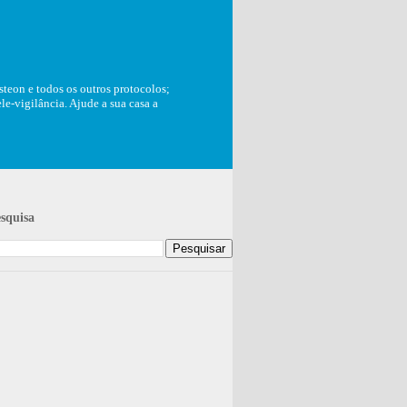
teon e todos os outros protocolos;
e-vigilância. Ajude a sua casa a
squisa