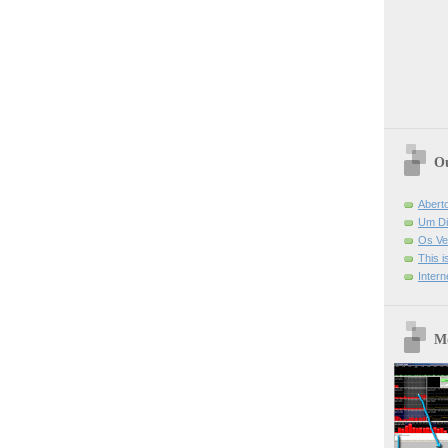
Ou
Abert
Um Di
Os Ve
This 
Intern
Mo