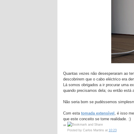
Quantas vezes não desesperaram ao tent
descobrirem que o cabo eléctrico era de
Lá somos obrigados a ir procurar uma ex
quando precisamos dela; ou então está a
Não seria bom se pudéssemos simplesme
Com esta
tomada extensível
, é isso m
que este conceito se torne realidade. :)
Posted by
Carlos Martins
at
10:23