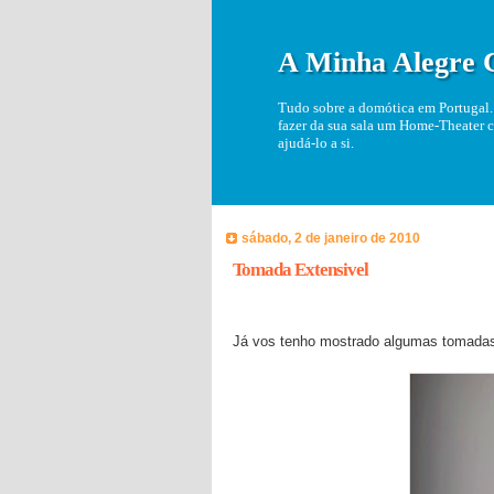
A Minha Alegre 
Tudo sobre a domótica em Portugal. 
fazer da sua sala um Home-Theater c
ajudá-lo a si.
sábado, 2 de janeiro de 2010
Tomada Extensivel
Já vos tenho mostrado algumas tomadas 