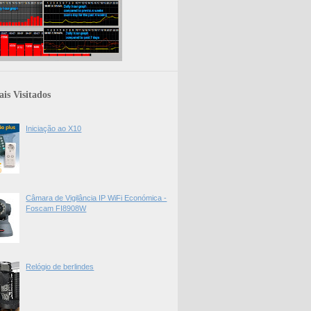
is Visitados
Iniciação ao X10
Câmara de Vigilância IP WiFi Económica -
Foscam FI8908W
Relógio de berlindes