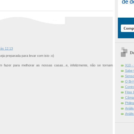
 às 12:13
De
seja preparada para levar com isto :o)
X10 -
m fazer para melhorar as nossas casas...e, infelizmente, não se tornam
Sabe 
Senso
O Bi-
Contr
Fitas
Câmar
Phili
Análi
Análi