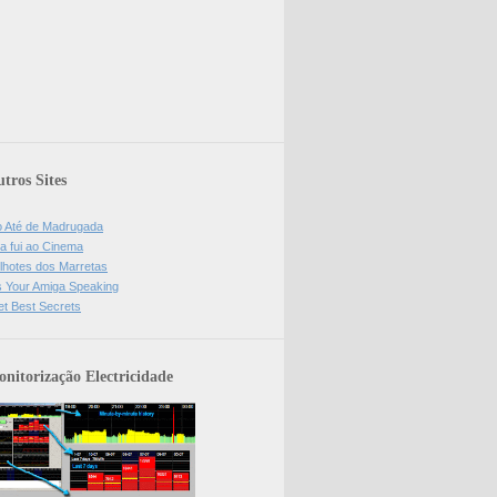
tros Sites
o Até de Madrugada
a fui ao Cinema
lhotes dos Marretas
is Your Amiga Speaking
et Best Secrets
nitorização Electricidade