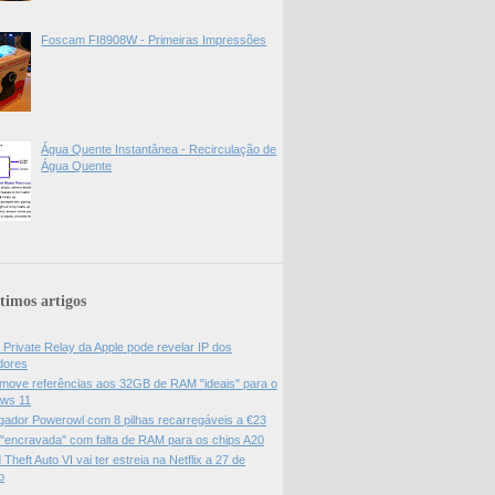
Foscam FI8908W - Primeiras Impressões
Água Quente Instantânea - Recirculação de
Água Quente
timos artigos
 Private Relay da Apple pode revelar IP dos
adores
move referências aos 32GB de RAM "ideais" para o
ws 11
gador Powerowl com 8 pilhas recarregáveis a €23
 "encravada" com falta de RAM para os chips A20
Theft Auto VI vai ter estreia na Netflix a 27 de
o