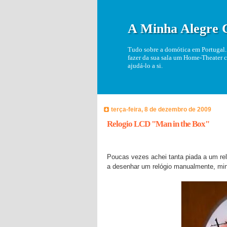
A Minha Alegre 
Tudo sobre a domótica em Portugal. 
fazer da sua sala um Home-Theater c
ajudá-lo a si.
terça-feira, 8 de dezembro de 2009
Relogio LCD "Man in the Box"
Poucas vezes achei tanta piada a um re
a desenhar um relógio manualmente, minu