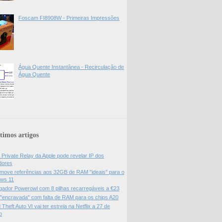
Foscam FI8908W - Primeiras Impressões
Água Quente Instantânea - Recirculação de
Água Quente
timos artigos
 Private Relay da Apple pode revelar IP dos
adores
move referências aos 32GB de RAM "ideais" para o
ws 11
gador Powerowl com 8 pilhas recarregáveis a €23
 "encravada" com falta de RAM para os chips A20
Theft Auto VI vai ter estreia na Netflix a 27 de
o