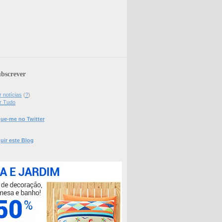
bscrever
 notícias
(
?
)
r Tudo
ue-me no Twitter
uir este Blog