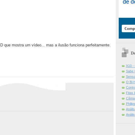
D que mostra um vídeo... mas a ilusão funciona perfeitamente.
De
X10 -
Sabe 
Senso
O Bi-
Contr
Fitas
Câmar
Phili
Análi
Análi