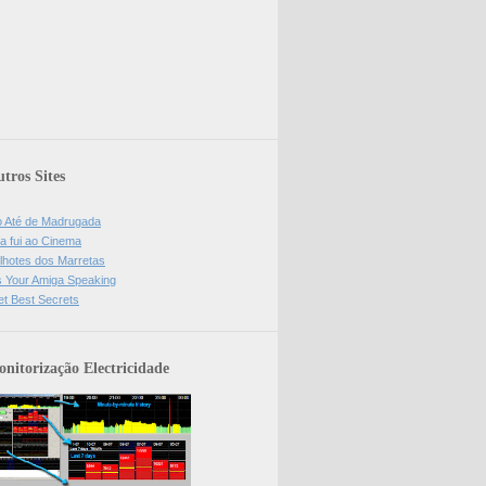
tros Sites
o Até de Madrugada
a fui ao Cinema
lhotes dos Marretas
is Your Amiga Speaking
et Best Secrets
nitorização Electricidade