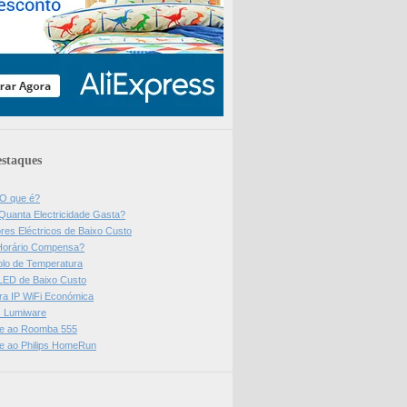
staques
 O que é?
Quanta Electricidade Gasta?
res Eléctricos de Baixo Custo
Horário Compensa?
olo de Temperatura
 LED de Baixo Custo
a IP WiFi Económica
ps Lumiware
se ao Roomba 555
se ao Philips HomeRun