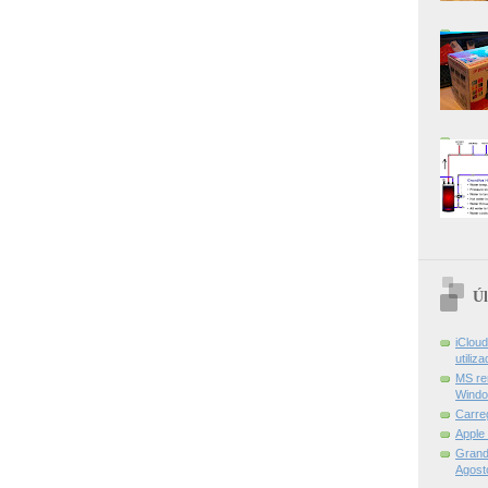
Úl
iCloud
utiliz
MS re
Windo
Carre
Apple
Grand 
Agost