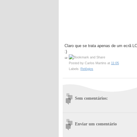
Claro que se trata apenas de um ecrã LC
:)
Posted by
Carlos Martins
at
11:05
Labels:
Relógios
Sem comentários:
Enviar um comentário