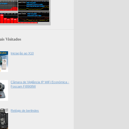
is Visitados
Iniciação ao X10
Câmara de Vigilância IP WiFi Económica -
Foscam FI8908W
Relógio de berlindes