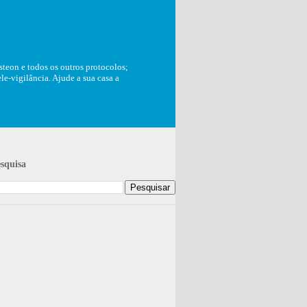
teon e todos os outros protocolos;
e-vigilância. Ajude a sua casa a
squisa