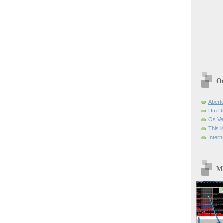
Ou
Abert
Um Di
Os Ve
This 
Intern
Mo