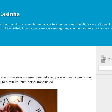
Casinha
Como transformar o seu lar numa casa inteligente usando X-10, Z-wave, Zigbee, Ins
om Alta-Definição; e manter a sua casa em segurança com um sistema de alarme e tel
Pe
lógio como este super-original relógio que nos mostra um homem
to a minuto, num painel translúcido.