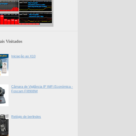
is Visitados
Iniciação ao X10
Câmara de Vigilância IP WiFi Económica -
Foscam FI8908W
Relógio de berlindes