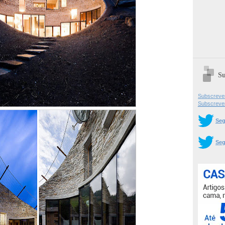
Su
Subscrever
Subscreve
Seg
Seg