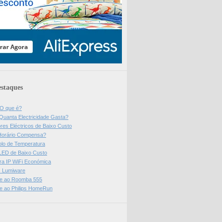
staques
 O que é?
Quanta Electricidade Gasta?
res Eléctricos de Baixo Custo
Horário Compensa?
olo de Temperatura
 LED de Baixo Custo
a IP WiFi Económica
ps Lumiware
se ao Roomba 555
se ao Philips HomeRun