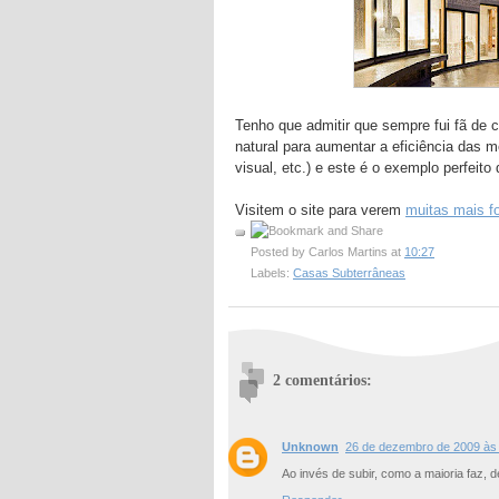
Tenho que admitir que sempre fui fã de 
natural para aumentar a eficiência das 
visual, etc.) e este é o exemplo perfeit
Visitem o site para verem
muitas mais f
Posted by
Carlos Martins
at
10:27
Labels:
Casas Subterrâneas
2 comentários:
Unknown
26 de dezembro de 2009 às
Ao invés de subir, como a maioria faz, d