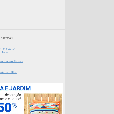
bscrever
 notícias
(
?
)
r Tudo
ue-me no Twitter
uir este Blog