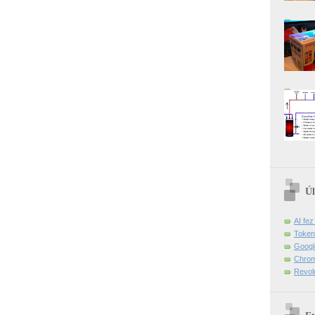
Úl
AI fe
Token
Googl
Chrom
Revol