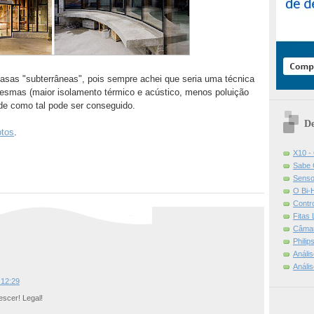
casas "subterrâneas", pois sempre achei que seria uma técnica
mesmas (maior isolamento térmico e acústico, menos poluição
o de como tal pode ser conseguido.
De
otos
.
X10 -
Sabe 
Senso
O Bi-
Contr
Fitas
Câmar
Phili
Análi
Análi
 12:29
escer! Legal!