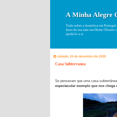
A Minha Alegre 
Tudo sobre a domótica em Portugal. 
fazer da sua sala um Home-Theater c
ajudá-lo a si.
sábado, 26 de dezembro de 2009
Casa Subterranea
Se pensavam que uma casa subterrânea i
espectacular exemplo que nos chega 