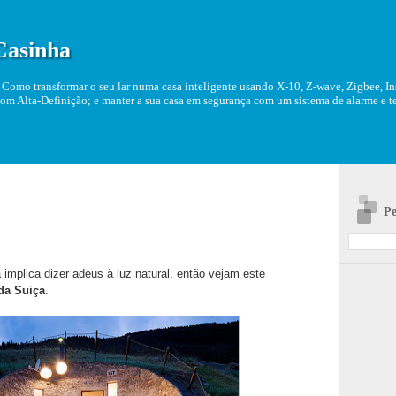
Casinha
Como transformar o seu lar numa casa inteligente usando X-10, Z-wave, Zigbee, Ins
om Alta-Definição; e manter a sua casa em segurança com um sistema de alarme e tel
Pe
mplica dizer adeus à luz natural, então vejam este
da Suiça
.