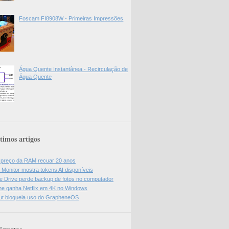
Foscam FI8908W - Primeiras Impressões
Água Quente Instantânea - Recirculação de
Água Quente
timos artigos
z preço da RAM recuar 20 anos
 Monitor mostra tokens AI disponíveis
e Drive perde backup de fotos no computador
e ganha Netflix em 4K no Windows
ut bloqueia uso do GrapheneOS