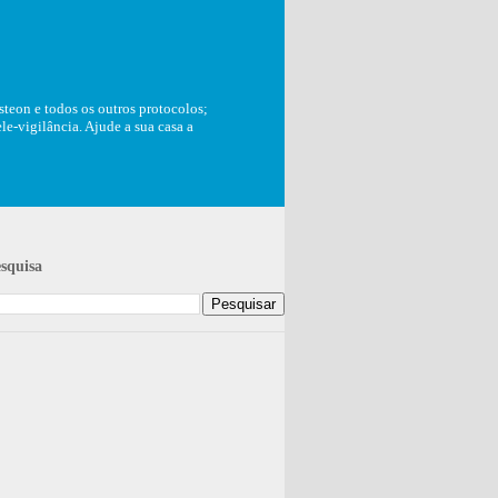
teon e todos os outros protocolos;
e-vigilância. Ajude a sua casa a
squisa