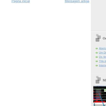
Página inicial
Mensagem antiga
Ou
Abert
Um Di
Os Ve
This 
Intern
Mo