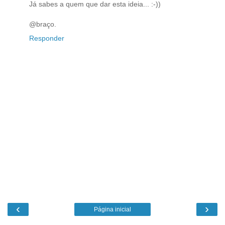
Já sabes a quem que dar esta ideia... :-))
@braço.
Responder
‹
›
Página inicial