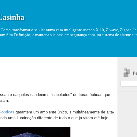
Casinha
Como transformar o seu lar numa casa inteligente usando X-10, Z-wave, Zigbee, Ins
om Alta-Definição; e manter a sua casa em segurança com um sistema de alarme e tel
Pe
essante daqueles candeeiros "cabeludos" de fibras ópticas que
zeram.
-ópticas
garantem um ambiente único, simultâneamente de alta-
ndo uma iluminação diferente de tudo o que já viram até hoje.