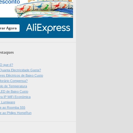
staques
 O que é?
Quanta Electricidade Gasta?
res Eléctricos de Baixo Custo
Horário Compensa?
olo de Temperatura
 LED de Baixo Custo
a IP WiFi Económica
ps Lumiware
se ao Roomba 555
se ao Philips HomeRun