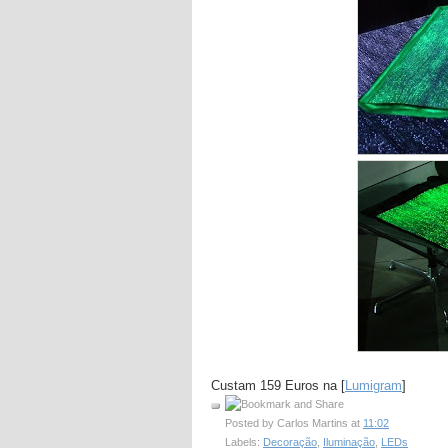
Custam 159 Euros na [
Lumigram
]
Posted by
Carlos Martins
at
11:02
Labels:
Decoração
,
Iluminação
,
LEDs