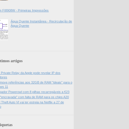
 FI8908W - Primeiras Impressões
Água Quente Instantânea - Recirculação de
Água Quente
timos artigos
 Private Relay da Apple pode revelar IP dos
adores
move referências aos 32GB de RAM "ideais" para o
ws 11
gador Powerowl com 8 pilhas recarregáveis a €23
 "encravada" com falta de RAM para os chips A20
Theft Auto VI vai ter estreia na Netflix a 27 de
o
iquetas