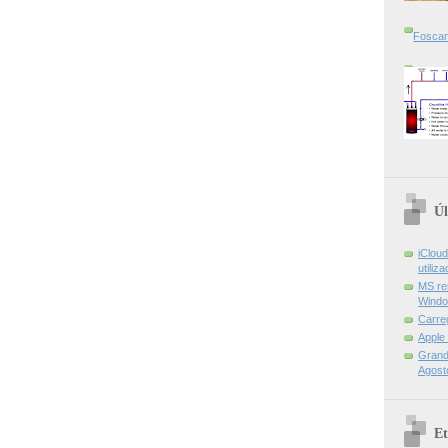
Foscam
Úl
iCloud
utiliz
MS re
Windo
Carre
Apple
Grand 
Agost
Et