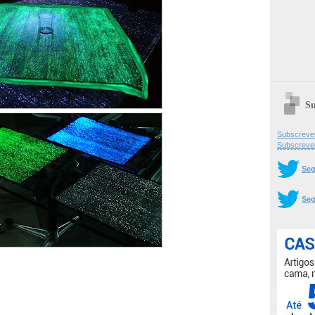
Su
Subscrever
Subscreve
Seg
Seg