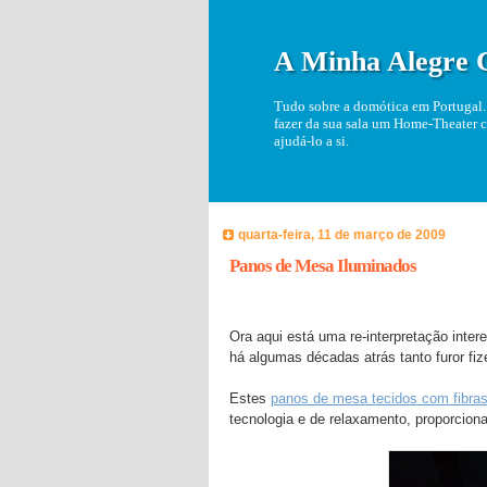
A Minha Alegre 
Tudo sobre a domótica em Portugal. 
fazer da sua sala um Home-Theater c
ajudá-lo a si.
quarta-feira, 11 de março de 2009
Panos de Mesa Iluminados
Ora aqui está uma re-interpretação inter
há algumas décadas atrás tanto furor fi
Estes
panos de mesa tecidos com fibras
tecnologia e de relaxamento, proporciona