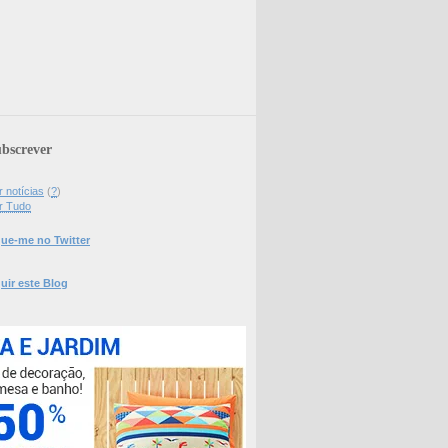
bscrever
 notícias
(
?
)
r Tudo
ue-me no Twitter
uir este Blog