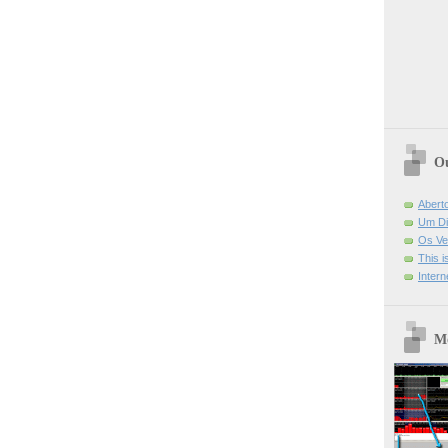
Ou
Abert
Um Di
Os Ve
This 
Intern
Mo