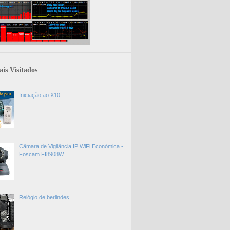
is Visitados
Iniciação ao X10
Câmara de Vigilância IP WiFi Económica -
Foscam FI8908W
Relógio de berlindes