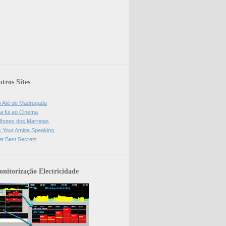
tros Sites
o Até de Madrugada
a fui ao Cinema
lhotes dos Marretas
is Your Amiga Speaking
et Best Secrets
nitorização Electricidade