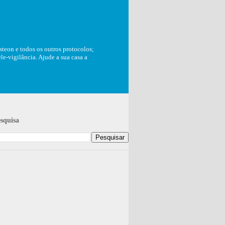
teon e todos os outros protocolos;
e-vigilância. Ajude a sua casa a
squisa