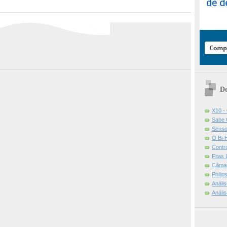
De
X10 -
Sabe 
Senso
O Bi-
Contr
Fitas
Câmar
Phili
Análi
Análi