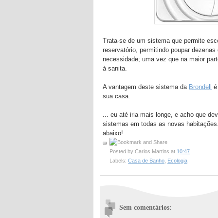
Trata-se de um sistema que permite esco
reservatório, permitindo poupar dezenas
necessidade; uma vez que na maior parte
à sanita.
A vantagem deste sistema da
Brondell
é 
sua casa.
... eu até iria mais longe, e acho que de
sistemas em todas as novas habitações. A
abaixo!
Posted by
Carlos Martins
at
10:47
Labels:
Casa de Banho
,
Ecologia
Sem comentários: