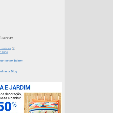
bscrever
 notícias
(
?
)
r Tudo
ue-me no Twitter
uir este Blog