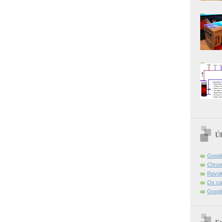
Úl
Googl
Chrom
Revol
Os ca
Googl