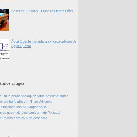
Foscam FI8908W - Primeiras Impressões
Água Quente Instantânea - Recirculação de
Água Quente
timos artigos
e Drive perde backup de fotos no computador
e ganha Netflix em 4K no Windows
ut bloqueia uso do GrapheneOS
rros que mais desvalorizam em Portugal
e Photos com 25% de desconto