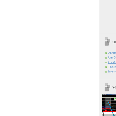
Ou
Abert
Um Di
Os Ve
This 
Intern
Mo