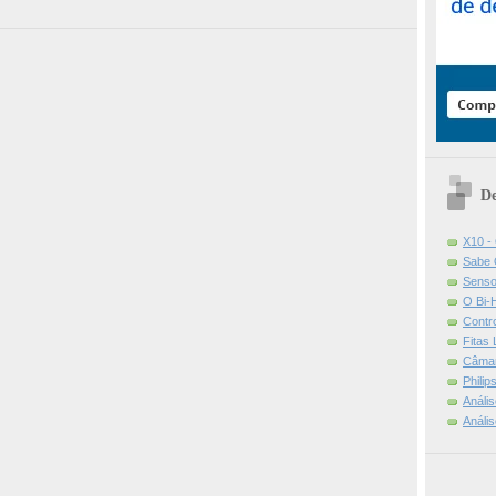
De
X10 -
Sabe 
Senso
O Bi-
Contr
Fitas
Câmar
Phili
Análi
Análi