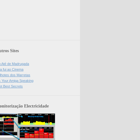
tros Sites
o Até de Madrugada
a fui ao Cinema
lhotes dos Marretas
is Your Amiga Speaking
et Best Secrets
nitorização Electricidade