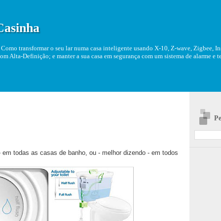
Casinha
Como transformar o seu lar numa casa inteligente usando X-10, Z-wave, Zigbee, Ins
om Alta-Definição; e manter a sua casa em segurança com um sistema de alarme e tel
Pe
o
em todas as casas de banho, ou - melhor dizendo - em todos