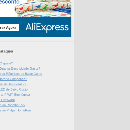
staques
 O que é?
Quanta Electricidade Gasta?
res Eléctricos de Baixo Custo
Horário Compensa?
olo de Temperatura
 LED de Baixo Custo
a IP WiFi Económica
ps Lumiware
se ao Roomba 555
se ao Philips HomeRun