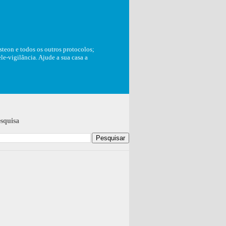
teon e todos os outros protocolos;
e-vigilância. Ajude a sua casa a
squisa