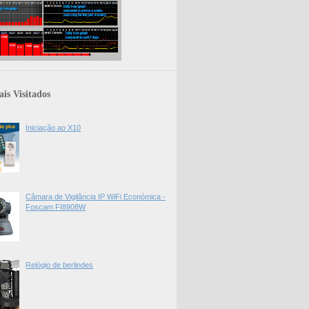
is Visitados
Iniciação ao X10
Câmara de Vigilância IP WiFi Económica -
Foscam FI8908W
Relógio de berlindes