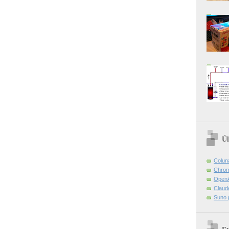
Úl
Colun
Chrom
OpenA
Claud
Suno 