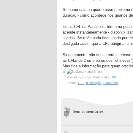
Se numa sala ou quarto esse problema é 
duração - como acontece nos quartos de
Estas CFL da Panasonic têm uma pequena
acende instantaneamente - disponibiliza
ligadas. Se a lâmpada ficar ligada por t
desligada assim que a CFL atingir a lum
Sinceramente, não sei se terá interesse
as CFLs de 2 ou 3 euros dos "chineses")
Mas fica a informação para quem precisa
Posted by
Carlos Martins
at
10:06
Labels:
CFL
,
Iluminação
,
Panasonic
Sem comentários: