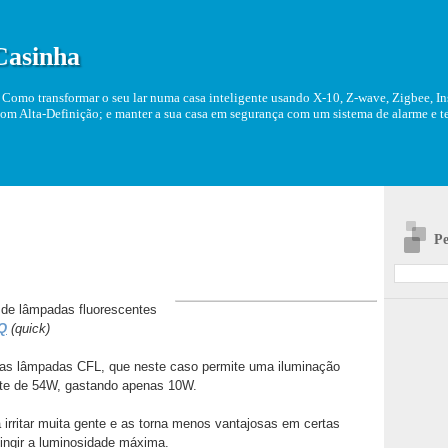
Casinha
Como transformar o seu lar numa casa inteligente usando X-10, Z-wave, Zigbee, Ins
om Alta-Definição; e manter a sua casa em segurança com um sistema de alarme e tel
Pe
 de lâmpadas fluorescentes
Q
(quick)
das lâmpadas CFL, que neste caso permite uma iluminação
te de 54W, gastando apenas 10W.
 irritar muita gente e as torna menos vantajosas em certas
ingir a luminosidade máxima.