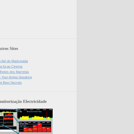
tros Sites
o Até de Madrugada
a fui ao Cinema
lhotes dos Marretas
is Your Amiga Speaking
et Best Secrets
nitorização Electricidade