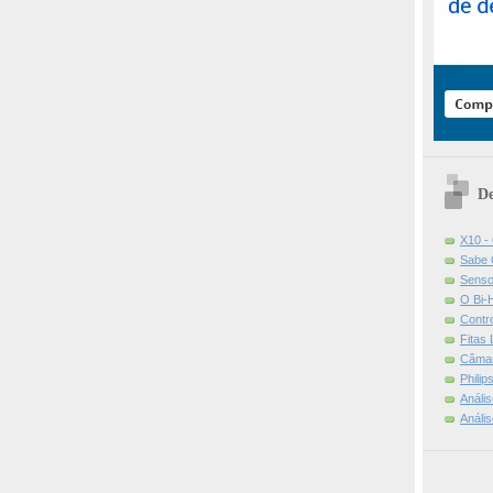
De
X10 -
Sabe 
Senso
O Bi-
Contr
Fitas
Câmar
Phili
Análi
Análi