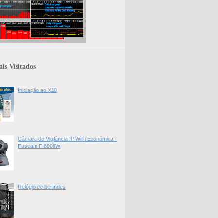
is Visitados
Iniciação ao X10
Câmara de Vigilância IP WiFi Económica -
Foscam FI8908W
Relógio de berlindes