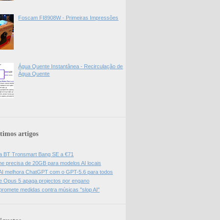
Foscam FI8908W - Primeiras Impressões
Água Quente Instantânea - Recirculação de
Água Quente
timos artigos
a BT Tronsmart Bang SE a €71
e precisa de 20GB para modelos AI locais
I melhora ChatGPT com o GPT-5.6 para todos
e Opus 5 apaga projectos por engano
promete medidas contra músicas "slop AI"