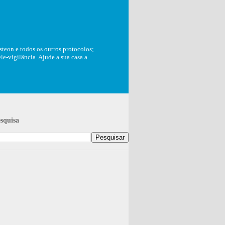
teon e todos os outros protocolos;
e-vigilância. Ajude a sua casa a
squisa