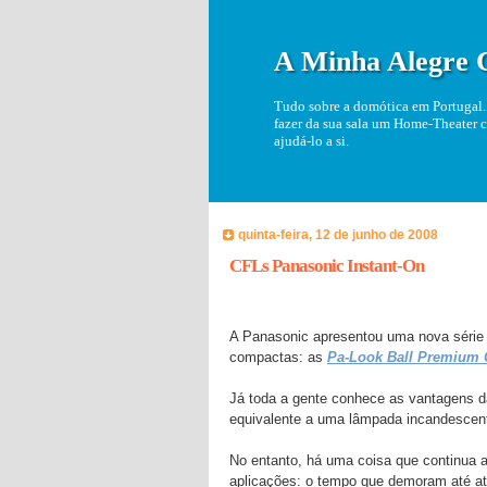
A Minha Alegre 
Tudo sobre a domótica em Portugal. 
fazer da sua sala um Home-Theater c
ajudá-lo a si.
quinta-feira, 12 de junho de 2008
CFLs Panasonic Instant-On
A Panasonic apresentou uma nova série
compactas: as
Pa-Look Ball Premium 
Já toda a gente conhece as vantagens 
equivalente a uma lâmpada incandescen
No entanto, há uma coisa que continua a
aplicações: o tempo que demoram até at