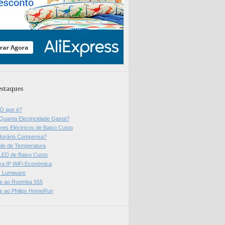
staques
 O que é?
Quanta Electricidade Gasta?
res Eléctricos de Baixo Custo
Horário Compensa?
olo de Temperatura
 LED de Baixo Custo
a IP WiFi Económica
ps Lumiware
se ao Roomba 555
se ao Philips HomeRun