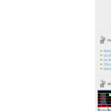
Ou
Abert
Um Di
Os Ve
This 
Intern
Mo