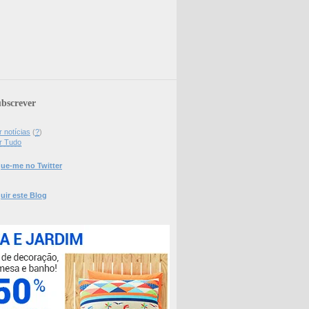
bscrever
 notícias
(
?
)
r Tudo
ue-me no Twitter
uir este Blog