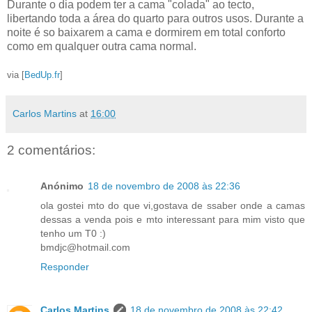
Durante o dia podem ter a cama "colada" ao tecto,
libertando toda a área do quarto para outros usos. Durante a
noite é so baixarem a cama e dormirem em total conforto
como em qualquer outra cama normal.
via [
BedUp.fr
]
Carlos Martins
at
16:00
2 comentários:
Anónimo
18 de novembro de 2008 às 22:36
ola gostei mto do que vi,gostava de ssaber onde a camas
dessas a venda pois e mto interessant para mim visto que
tenho um T0 :)
bmdjc@hotmail.com
Responder
Carlos Martins
18 de novembro de 2008 às 22:42