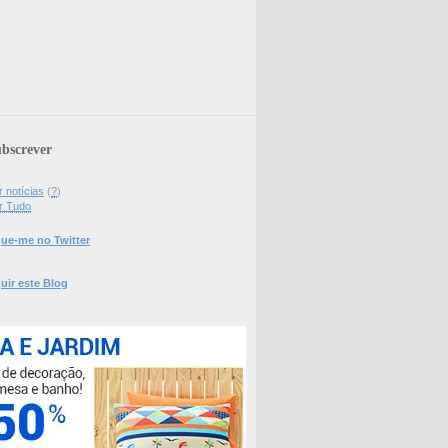
bscrever
 notícias
(
?
)
r Tudo
ue-me no Twitter
uir este Blog