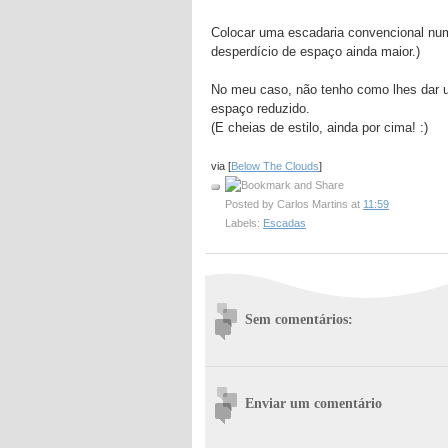
Colocar uma escadaria convencional numa
desperdício de espaço ainda maior.)
No meu caso, não tenho como lhes dar u
espaço reduzido.
(E cheias de estilo, ainda por cima! :)
via [
Below The Clouds
]
Posted by
Carlos Martins
at
11:59
Labels:
Escadas
Sem comentários:
Enviar um comentário