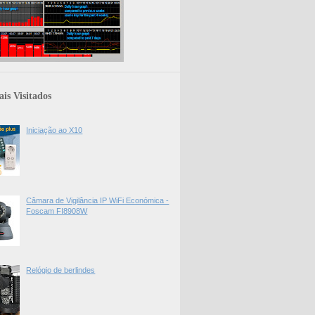
is Visitados
Iniciação ao X10
Câmara de Vigilância IP WiFi Económica -
Foscam FI8908W
Relógio de berlindes