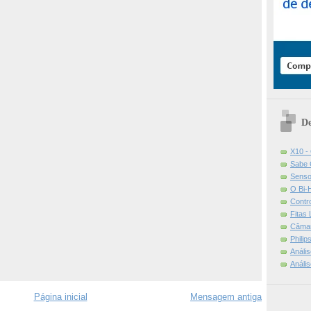
De
X10 -
Sabe 
Senso
O Bi-
Contr
Fitas
Câmar
Phili
Análi
Análi
Página inicial
Mensagem antiga