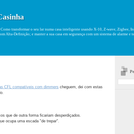
Casinha
Como transformar o seu lar numa casa inteligente usando X-10, Z-wave, Zigbee, Ins
om Alta-Definição; e manter a sua casa em segurança com um sistema de alarme e tel
Pe
as CFL compatíveis com dimmers
cheguem, dei com estas
o.
ços que de outra forma ficariam desperdiçados.
e ocupa uma escada "de trepar".