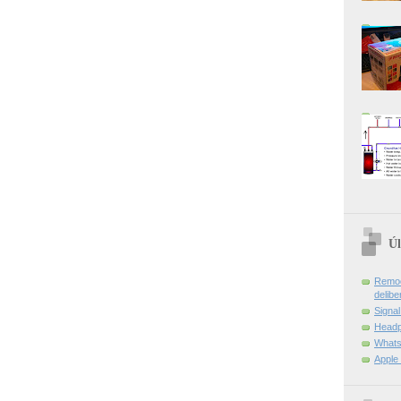
Úl
Remoç
delibe
Signa
Headp
Whats
Apple 