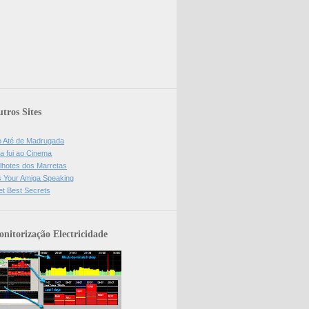
tros Sites
o Até de Madrugada
a fui ao Cinema
lhotes dos Marretas
is Your Amiga Speaking
et Best Secrets
nitorização Electricidade