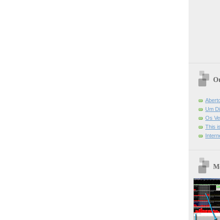
Ou
Abert
Um Di
Os Ve
This 
Intern
Mo