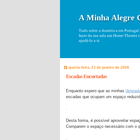
A Minha Alegre 
Tudo sobre a domótica em Portugal. 
fazer da sua sala um Home-Theater c
ajudá-lo a si.
quarta-feira, 23 de janeiro de 2008
Escadas Encurtadas
Enquanto espero que as minhas
lâmpad
escadas que ocupam um espaço reduzid
Desta forma, é possível aproveitar espa
Comparem o espaço necessário com o qu