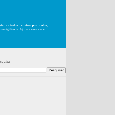
teon e todos os outros protocolos;
e-vigilância. Ajude a sua casa a
squisa