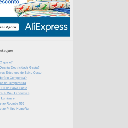
staques
 O que é?
Quanta Electricidade Gasta?
res Eléctricos de Baixo Custo
Horário Compensa?
olo de Temperatura
 LED de Baixo Custo
a IP WiFi Económica
ps Lumiware
se ao Roomba 555
se ao Philips HomeRun