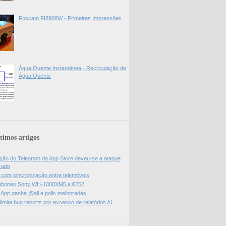
Foscam FI8908W - Primeiras Impressões
Água Quente Instantânea - Recirculação de
Água Quente
timos artigos
ão do Telegram da App Store deveu-se a ataque
rado
l com sincronização entre telemóveis
hones Sony WH-1000XM5 a €252
App ganha @all e polls melhoradas
limita bug reports por excesso de relatórios AI